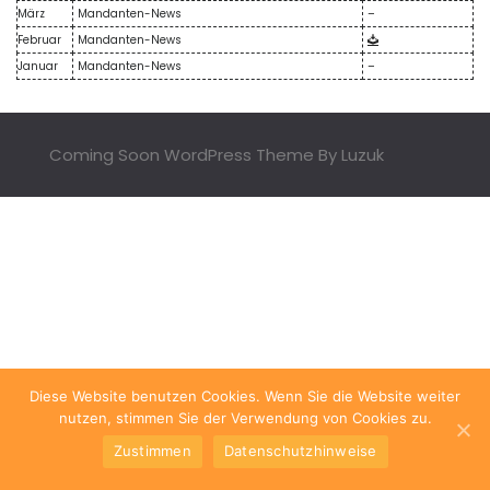
März
Mandanten-News
–
Februar
Mandanten-News
Januar
Mandanten-News
–
Coming Soon WordPress Theme By Luzuk
Diese Website benutzen Cookies. Wenn Sie die Website weiter
nutzen, stimmen Sie der Verwendung von Cookies zu.
Zustimmen
Datenschutzhinweise