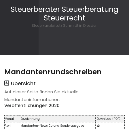
Skip to content
Steuerberater Steuerberatung
Steuerrecht
Steuerkanzlei Lutz Schmidt in Dresden
Mandantenrundschreiben
Übersicht
Auf dieser Seite finden Sie aktuelle
Mandanteninformationen.
Veröffentlichungen 2020
Monat
Bezeichnung
Download (PDF)
April
Mandanten-News Corona Sonderausgabe