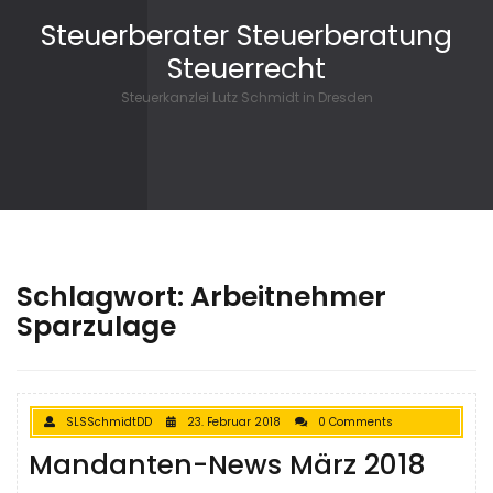
Skip to content
Steuerberater Steuerberatung
Steuerrecht
Steuerkanzlei Lutz Schmidt in Dresden
Schlagwort: Arbeitnehmer
Sparzulage
SLSSchmidtDD
23. Februar 2018
0 Comments
Mandanten-News März 2018