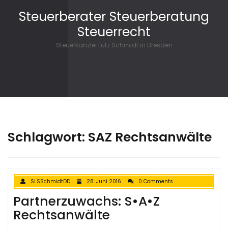
Skip to content
Steuerberater Steuerberatung
Steuerrecht
Steuerkanzlei Lutz Schmidt in Dresden
Schlagwort: SAZ Rechtsanwälte
SLSSchmidtDD
28. Juni 2016
0 Comments
Partnerzuwachs: S•A•Z
Rechtsanwälte