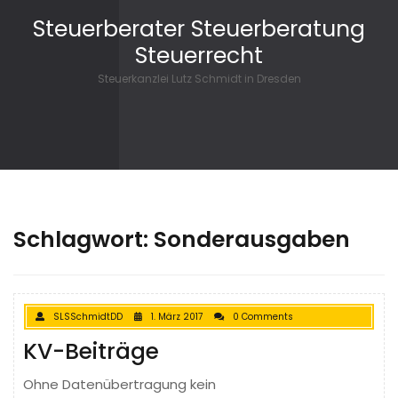
Skip to content
Steuerberater Steuerberatung
Steuerrecht
Steuerkanzlei Lutz Schmidt in Dresden
Schlagwort: Sonderausgaben
SLSSchmidtDD
1. März 2017
0 Comments
KV-Beiträge
Ohne Datenübertragung kein