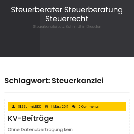
Skip to content
Steuerberater Steuerberatung
Steuerrecht
Steuerkanzlei Lutz Schmidt in Dresden
Schlagwort: Steuerkanzlei
SLSSchmidtDD
1. März 2017
0 Comments
KV-Beiträge
Ohne Datenübertragung kein